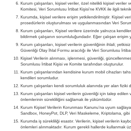
Kurum çalışanları, kişisel veriler, özel nitelikli kişisel veri
Komitesi, Veri Sorumlusu İrtibat Kişisi’ne KVKK ile ilgili teknik 
Kurumda, kişisel verilere erişim yetkilendirilmiştir. Kişisel v
prosedürlerin oluşturulması ve uygulanmasından Veri Sorum
Kurum çalışanları, Kişisel verilere üzerinde yalnızca kendil
bildirmek çalışanın sorumluluğundadır. Eğer çalışan erişim y
Kurum çalışanları, kişisel verilerin güvenliğinin ihlali; yetkis
Güvenliği Olay İhlal Formu aracılığı ile Veri Sorumlusu İrtibat K
Kişisel Verilerin alınması, işlenmesi, güvenliği, güncellenme
Sorumlusu İrtibat Kişisi ve Komite tarafından oluşturulur.
Kurum çalışanlarından kendisine kurum mobil cihazları tahsis 
kendileri sorumludur.
Kurum çalışanları kendi sorumluluk alanında yer alan fiziki
Kurum çalışanları kişisel verilerin güvenliği için talep edi
önlemlerinin sürekliliğini sağlamak ile yükümlüdür.
Kurum Kişisel Verilerin Korunması Kanunu’na uyum sağlayabil
Sandbox, HoneyPot, DLP, Veri Maskeleme, Kriptolama, gibi çö
Kurumda iş sürekliliği esastır. Verilerin, kişisel verileri
önlemleri alınmaktadır. Kurum gerekli hallerde kullanmak üze