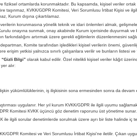
a ve fiziksel ortamlarda korunmaktadır. Bu kapsamda, kişisel veriler orta
re taşınmaz, KVKK/GDPR Komitesi, Veri Sorumlusu İrtibat Kişisi ve ilgil
amaz, Kurum dışına çıkartılamaz.
ilerin korunmasına yönelik teknik ve idari önlemleri almak, gelişmeleri 
tim Kurulu onayına sunmak, onay akabinde Kurum içerisinde duyurmak v
ın farkındalığını artırmak üzere gerekli eğitimlerin düzenlenmesini sağla
 departman, Komite tarafından işledikleri kişisel verilerin önemi, güvenliği
ere erişim yetkisi yalnızca sınırlı çalışanlara verilir ve bunların listesi ve
ı
“Gizli Bilgi”
olarak kabul edilir. Özel nitelikli kişisel veriler kâğıt üz
yer alır:
ne ilişkin yükümlülüklerinin, iş ilişkisinin sona ermesinden sonra da dev
laştırması uygulanır. Her yıl kurum KVKK/GDPR ile ilgili uyumu sağlamak
K/GDPR Komitesi KVKK üçüncü göz denetim raporunu üst yönetime sunar.
le ilgili sorular denetimlerde sorulmak üzere ayrı bir liste halinde iç tetk
K/GDPR Komitesi ve Veri Sorumlusu İrtibat Kişisi’ne iletilir. Çıkan uygu