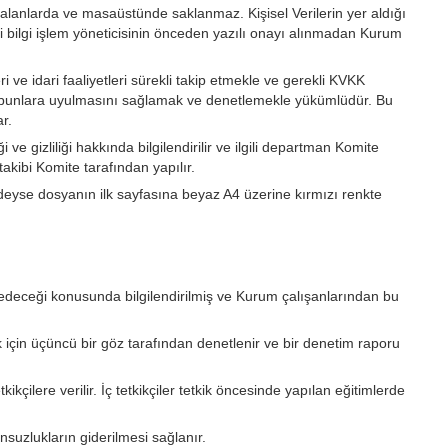
k alanlarda ve masaüstünde saklanmaz. Kişisel Verilerin yer aldığı
i bilgi işlem yöneticisinin önceden yazılı onayı alınmadan Kurum
ve idari faaliyetleri sürekli takip etmekle ve gerekli KVKK
e bunlara uyulmasını sağlamak ve denetlemekle yükümlüdür. Bu
r.
 ve gizliliği hakkında bilgilendirilir ve ilgili departman Komite
 takibi Komite tarafından yapılır.
erindeyse dosyanın ilk sayfasına beyaz A4 üzerine kırmızı renkte
am edeceği konusunda bilgilendirilmiş ve Kurum çalışanlarından bu
 için üçüncü bir göz tarafından denetlenir ve bir denetim raporu
ikçilere verilir. İç tetkikçiler tetkik öncesinde yapılan eğitimlerde
nsuzlukların giderilmesi sağlanır.