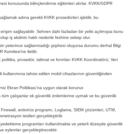
şlenmesi konusunda bilinçlendirme eğitimleri alırlar. KVKK/GDPR
 sağlamak adına gerekli KVKK prosedürleri işletilir, bu
 erişim sağlayabilir. Sehven dahi fazladan bir yetki açılmışsa bunu
olup iş akdinin haklı nedenle feshine sebep olur.
enliğinin yeterince sağlanmadığı şüphesi oluşursa durumu derhal Bilgi
 Komitesi’ne iletilir.
K politika, prosedür, talimat ve formları KVKK Koordinatörü, Veri
di kullanımına tahsis edilen mobil cihazlarının güvenliğinden
miz Ekran Politikası’na uygun olarak korunur.
nda tüm çalışanlar ek güvenlik önlemlerine uymak ve bu güvenlik
. Firewall, antivirüs programı, Loglama, SIEM çözümleri, UTM,
trasyon testleri gerçekleştirilir.
re yedekleme programları kullanılmakta ve yeterli düzeyde güvenlik
e eylemler gerçekleştirecektir.