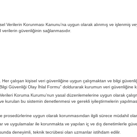
l Verilerin Korunması Kanunu’na uygun olarak alınmış ve işlenmiş veya i
l verilerin güvenliğinin sağlanmasıdır.
 Her çalışan kişisel veri güvenliğine uygun çalışmaktan ve bilgi güven
 “Bilgi Güvenliği Olay İhlal Formu” doldurarak kurumun veri güvenliğine k
Verileri Koruma Kurumu’nun yasal düzenlemelerine uygun olarak çalışmak 
ası ve kurulan bu sistemin denetlenmesi ve gerekli iyileştirmelerin yapılmas
 ve prosedürlerine uygun olarak korunmasından ilgili sürece müdahil ola
anlar ve uygulamalar ile korunmakta ve yapılan iç ve dış denetimlerle güve
usunda deneyimli, teknik tecrübesi olan uzmanlar istihdam edilir.