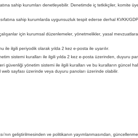
fatına sahip kurumları denetleyebilir. Denetimde iç tetkikçiler, komite ü
n sıfatına sahip kurumlarda uygunsuzluk tespit ederse derhal KVKK/GDPR
n çalışanlar için kurumsal düzenlemeler, yönetmelikler, yasal mevzuatlara
 ile ilgili periyodik olarak yılda 2 kez e-posta ile uyarılır.
önetim sistemi kuralları ile ilgili yılda 2 kez e-posta üzerinden, duyuru pa
el veri güvenliği yönetim sistemi ile ilgili kuralları ve bu kuralların günc
web sayfası üzerinde veya duyuru panoları üzerinde olabilir.
ikası’nın geliştirilmesinden ve politikanın yayımlanmasından, güncelle