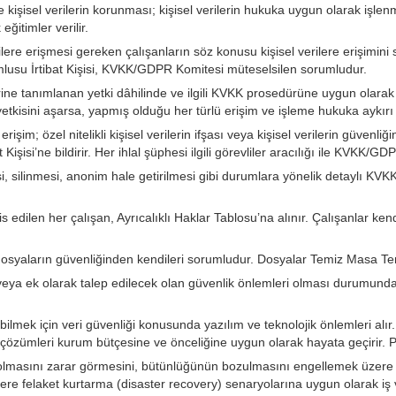
ler ve kişisel verilerin korunması; kişisel verilerin hukuka uygun olarak i
eğitimler verilir.
erilere erişmesi gereken çalışanların söz konusu kişisel verilere erişimini
lusu İrtibat Kişisi, KVKK/GDPR Komitesi müteselsilen sorumludur.
erine tanımlanan yetki dâhilinde ve ilgili KVKK prosedürüne uygun olarak
etkisini aşarsa, yapmış olduğu her türlü erişim ve işleme hukuka aykırı 
iz erişim; özel nitelikli kişisel verilerin ifşası veya kişisel verilerin güv
işisi’ne bildirir. Her ihlal şüphesi ilgili görevliler aracılığı ile KVKK/GDPR
si, silinmesi, anonim hale getirilmesi gibi durumlara yönelik detaylı KVK
edilen her çalışan, Ayrıcalıklı Haklar Tablosu’na alınır. Çalışanlar ken
 dosyaların güvenliğinden kendileri sorumludur. Dosyalar Temiz Masa Te
len veya ek olarak talep edilecek olan güvenlik önlemleri olması durumu
mek için veri güvenliği konusunda yazılım ve teknolojik önlemleri alır
zümleri kurum bütçesine ve önceliğine uygun olarak hayata geçirir. Pene
n kaybolmasını zarar görmesini, bütünlüğünün bozulmasını engellemek üze
re felaket kurtarma (disaster recovery) senaryolarına uygun olarak iş v