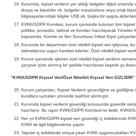
Kurumda, kişisel verilerin yer aldığı belgeler dijital ortamd
dosya ve klasörler vb. belgeler masaüstüne veya ortak klasö
bilgisayarlarındaki bilgiler USB vb. başka bir aygıta aktarıl
KVKK/GDPR Komitesi, kurum içerisinde bulunan tüm kişisel ver
politika, prosedür, talimat ve formları hazırlayarak Yöne
kapsamda, Komite ve Veri Sorumlusu İrtibat Kişisi çalışanlar
Kurumda bir departman özel nitelikli kişisel veri işliyorsa, bu
talimatlarına uygun hareket ederler. Özel nitelikli kişisel veril
Kurum içerisinde işlenen özel nitelikli kişisel verilerin tamam
çerçeve içine alınmış bir şekilde hazırlanan kaşede şu ibare 
“KVKK/GDPR Kişisel Veri/Özel Nitelikli Kişisel Veri GİZLİDİR”
Kurum çalışanları, Kişisel Verilerin güvenliğine ve gizliliği
kurallara uymaları yönünde taahhüt alınmıştır.
Kurumda kişisel verilerin güvenliği konusunda güvenlik sıkı
hazırlanır. Bu rapor KVKK/GDPR Komitesi’ne iletilir. KVK
Her yıl KVKK/GDPR kişisel veri güvenliği iç tetkiklerinde KVKK i
KVKK ile ilgili bilgilendirme yapılır.
Yapılan iç tetkiklerde ortaya çıkan KVKK uygunsuzlukları KVK