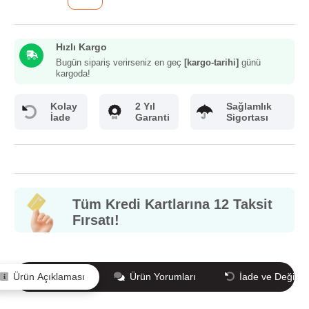
Hızlı Kargo
Bugün sipariş verirseniz en geç
[kargo-tarihi]
günü
kargoda!
Kolay
2 Yıl
Sağlamlık
İade
Garanti
Sigortası
Tüm Kredi Kartlarına 12 Taksit
Fırsatı!
Ürün Açıklaması
Ürün Yorumları
İade ve Değişi