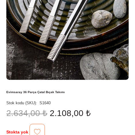
Evimsaray 36 Parça Çatal Bıçak Takımı
Stok kodu (SKU):
S1640
Orijinal
Şu
2.634,00
₺
2.108,00
₺
fiyat:
andaki
2.634,00 ₺.
fiyat:
2.108,00 ₺.
Stokta yok