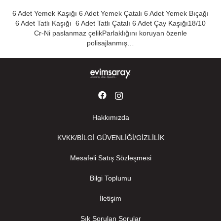
6 Adet Yemek Kaşığı 6 Adet Yemek Çatalı 6 Adet Yemek Bıçağı
6 Adet Tatlı Kaşığı 6 Adet Tatlı Çatalı 6 Adet Çay Kaşığı18/10
Cr-Ni paslanmaz çelikParlaklığını koruyan özenle
polisajlanmış…
Hakkımızda
KVKK/BİLGİ GÜVENLİĞİ/GİZLİLİK
Mesafeli Satış Sözleşmesi
Bilgi Toplumu
İletişim
Sık Sorulan Sorular