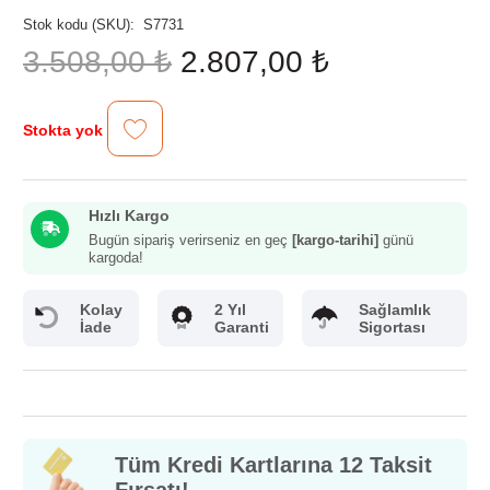
Stok kodu (SKU):
S7731
Orijinal
Şu
3.508,00
₺
2.807,00
₺
fiyat:
andaki
3.508,00 ₺.
fiyat:
2.807,00 ₺.
Stokta yok
Hızlı Kargo
Bugün sipariş verirseniz en geç
[kargo-tarihi]
günü
kargoda!
Kolay
2 Yıl
Sağlamlık
İade
Garanti
Sigortası
Tüm Kredi Kartlarına 12 Taksit
Fırsatı!