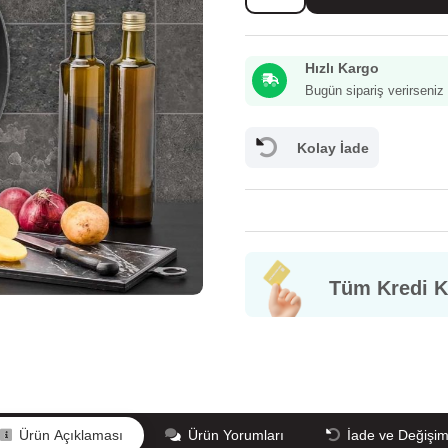
Dıamond
Tava
28
Hızlı Kargo
cm
adet
Bugün sipariş verirseni
Kolay İade
Tüm Kredi Ka
GÜVENLİĞİ/GİZLİLİK
Mesafeli Satış Sözleşmesi
Bilgi Toplumu
İ
Ürün Açıklaması
Ürün Yorumları
İade ve Değişi