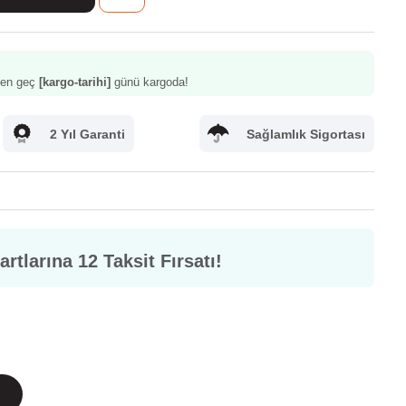
z en geç
[kargo-tarihi]
günü kargoda!
2 Yıl Garanti
Sağlamlık Sigortası
rtlarına 12 Taksit Fırsatı!
letişim
Sık Sorulan Sorular
m