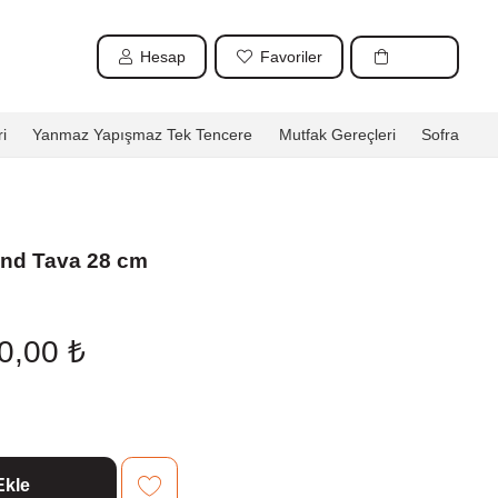
Hesap
Favoriler
i
Yanmaz Yapışmaz Tek Tencere
Mutfak Gereçleri
Sofra
ond Tava 28 cm
nal
Şu
20,00
₺
andaki
0,00 ₺.
fiyat:
1.220,00 ₺.
Ekle