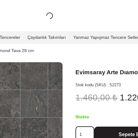
Tencereler
Çaydanlık Takımları
Yanmaz Yapışmaz Tencere Setler
amond Tava 28 cm
Evimsaray Arte Dıam
Stok kodu (SKU):
S2273
Oriji
1.460,00
₺
1.2
fiyat:
1.46
Stokta
Evimsaray
Sepete 
Arte