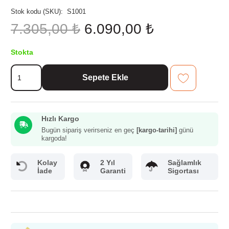
Stok kodu (SKU):
S1001
Orijinal
Şu
7.305,00
₺
6.090,00
₺
fiyat:
andaki
7.305,00 ₺.
fiyat:
Stokta
6.090,00 ₺.
Evimsaray
Sepete Ekle
Asude
9
Parça
Tencere
Hızlı Kargo
Seti
Sade
Bugün sipariş verirseniz en geç
[kargo-tarihi]
günü
kargoda!
adet
Kolay
2 Yıl
Sağlamlık
İade
Garanti
Sigortası