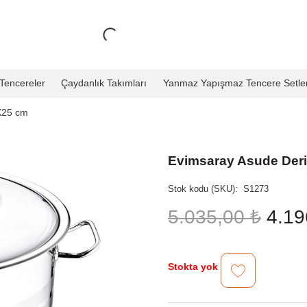
Tencereler
Çaydanlık Takımları
Yanmaz Yapışmaz Tencere Setler
X25 cm
Evimsaray Asude Der
Stok kodu (SKU):
S1273
Oriji
5.035,00
₺
4.1
fiyat:
5.03
Stokta yok