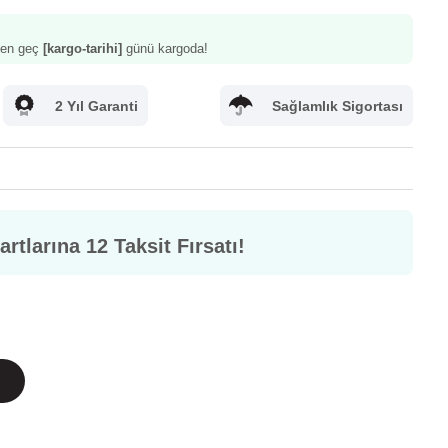
z en geç
[kargo-tarihi]
günü kargoda!
2 Yıl Garanti
Sağlamlık Sigortası
rtlarına 12 Taksit Fırsatı!
m
letişim
Sık Sorulan Sorular