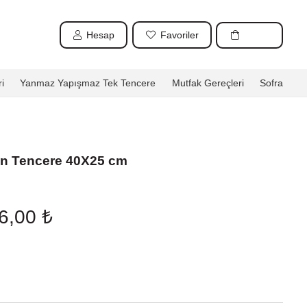
Hesap
Favoriler
i
Yanmaz Yapışmaz Tek Tencere
Mutfak Gereçleri
Sofra
in Tencere 40X25 cm
nal
Şu
96,00
₺
andaki
5,00 ₺.
fiyat:
4.196,00 ₺.