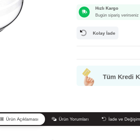
Hızlı Kargo
Bugün sipariş verirseni
Kolay İade
Tüm Kredi Ka
Ürün Açıklaması
Ürün Yorumları
İade ve Değişi
GÜVENLİĞİ/GİZLİLİK
Mesafeli Satış Sözleşmesi
Bilgi Toplumu
İ