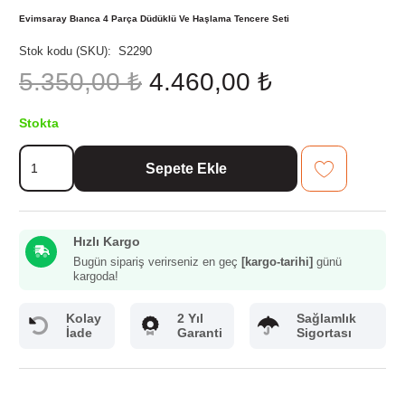
Evimsaray Bıanca 4 Parça Düdüklü Ve Haşlama Tencere Seti
Stok kodu (SKU):
S2290
Orijinal
Şu
5.350,00
₺
4.460,00
₺
fiyat:
andaki
5.350,00 ₺.
fiyat:
Stokta
4.460,00 ₺.
Evimsaray
Sepete Ekle
Bıanca
4
Parça
Düdüklü
Hızlı Kargo
Ve
Haşlama
Bugün sipariş verirseniz en geç
[kargo-tarihi]
günü
kargoda!
Tencere
Seti
adet
Kolay
2 Yıl
Sağlamlık
İade
Garanti
Sigortası