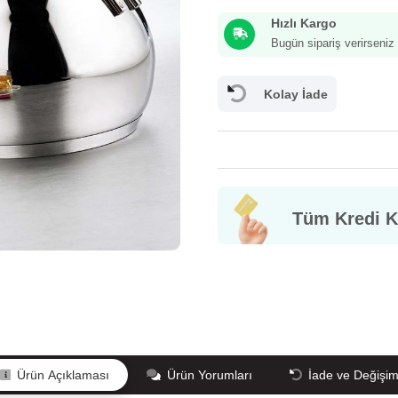
Hızlı Kargo
Bugün sipariş verirseni
Kolay İade
Tüm Kredi Ka
GÜVENLİĞİ/GİZLİLİK
Mesafeli Satış Sözleşmesi
Bilgi Toplumu
İ
Ürün Açıklaması
Ürün Yorumları
İade ve Değişi