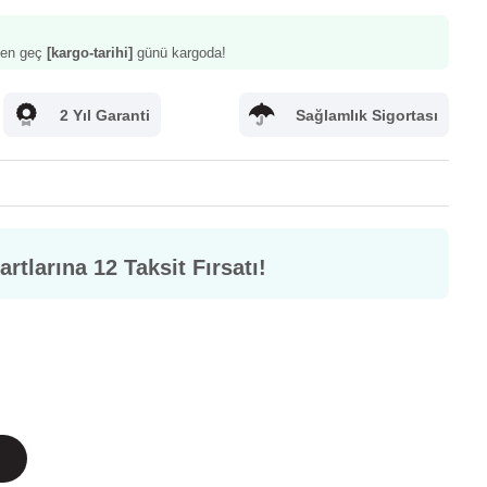
z en geç
[kargo-tarihi]
günü kargoda!
2 Yıl Garanti
Sağlamlık Sigortası
rtlarına 12 Taksit Fırsatı!
letişim
Sık Sorulan Sorular
m