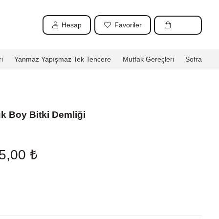
Hesap
Favoriler
i
Yanmaz Yapışmaz Tek Tencere
Mutfak Gereçleri
Sofra
 Boy Bitki Demliği
nal
Şu
75,00
₺
andaki
0,00 ₺.
fiyat:
1.175,00 ₺.