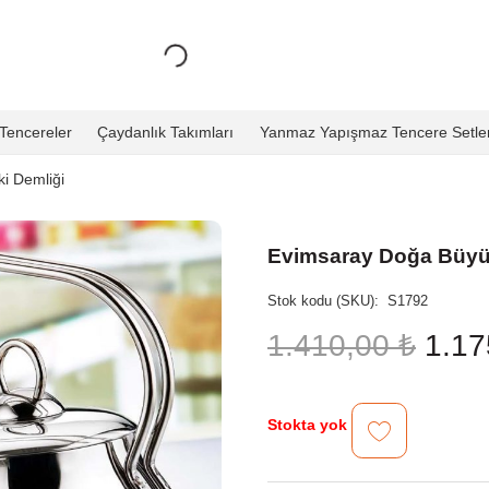
Tencereler
Çaydanlık Takımları
Yanmaz Yapışmaz Tencere Setler
i Demliği
Evimsaray Doğa Büyük
Stok kodu (SKU):
S1792
Oriji
1.410,00
₺
1.1
fiyat:
1.41
Stokta yok