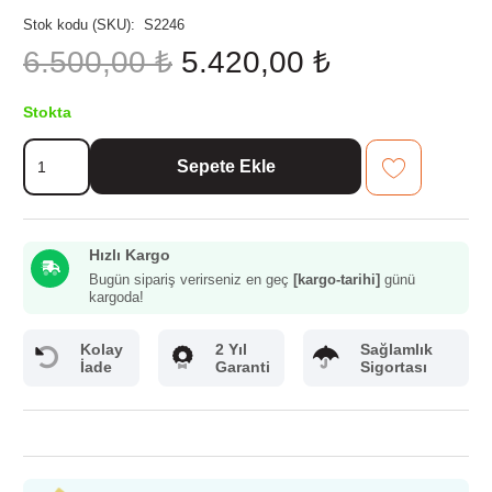
Stok kodu (SKU):
S2246
Orijinal
Şu
6.500,00
₺
5.420,00
₺
fiyat:
andaki
6.500,00 ₺.
fiyat:
Stokta
5.420,00 ₺.
Evimsaray
Sepete Ekle
Dora
7
Parça
Tencere
Hızlı Kargo
Seti
Kırmızı
Bugün sipariş verirseniz en geç
[kargo-tarihi]
günü
kargoda!
adet
Kolay
2 Yıl
Sağlamlık
İade
Garanti
Sigortası