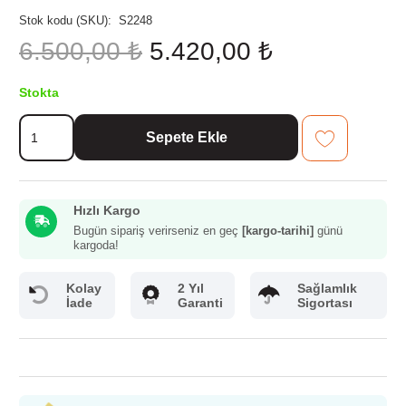
Stok kodu (SKU):
S2248
Orijinal
Şu
6.500,00
₺
5.420,00
₺
fiyat:
andaki
6.500,00 ₺.
fiyat:
Stokta
5.420,00 ₺.
Evimsaray
Sepete Ekle
Dora
7
Parça
Tencere
Hızlı Kargo
Seti
Krem
Bugün sipariş verirseniz en geç
[kargo-tarihi]
günü
kargoda!
Gold
adet
Kolay
2 Yıl
Sağlamlık
İade
Garanti
Sigortası