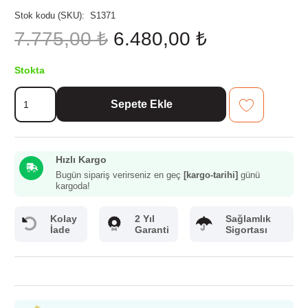
Stok kodu (SKU):
S1371
Orijinal
Şu
7.775,00
₺
6.480,00
₺
fiyat:
andaki
7.775,00 ₺.
fiyat:
Stokta
6.480,00 ₺.
Evimsaray
Sepete Ekle
Elit
8
Parça
Tencere
Hızlı Kargo
Seti
Gold
Bugün sipariş verirseniz en geç
[kargo-tarihi]
günü
kargoda!
adet
Kolay
2 Yıl
Sağlamlık
İade
Garanti
Sigortası