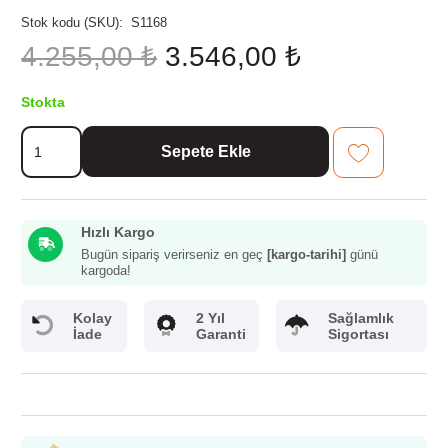
Stok kodu (SKU):
S1168
Orijinal
Şu
4.255,00
₺
3.546,00
₺
fiyat:
andaki
4.255,00 ₺.
fiyat:
Stokta
3.546,00 ₺.
Evimsaray
Sepete Ekle
Luna
6
Parça
Mini
Hızlı Kargo
Set
Gold
Bugün sipariş verirseniz en geç
[kargo-tarihi]
günü
kargoda!
adet
Kolay
2 Yıl
Sağlamlık
İade
Garanti
Sigortası