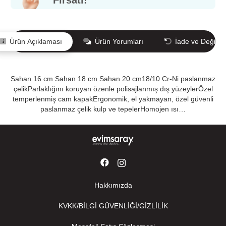
Fırsatı!
Ürün Açıklaması
Ürün Yorumları
İade ve Değişi
Sahan 16 cm Sahan 18 cm Sahan 20 cm18/10 Cr-Ni paslanmaz
çelikParlaklığını koruyan özenle polisajlanmış dış yüzeylerÖzel
temperlenmiş cam kapakErgonomik, el yakmayan, özel güvenli
paslanmaz çelik kulp ve tepelerHomojen ısı…
Hakkımızda
KVKK/BİLGİ GÜVENLİĞİ/GİZLİLİK