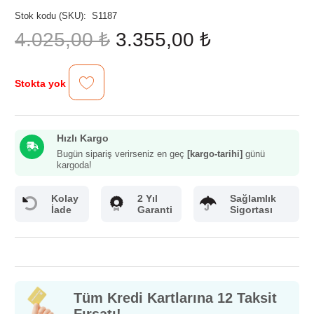
Stok kodu (SKU):
S1187
Orijinal
Şu
4.025,00
₺
3.355,00
₺
fiyat:
andaki
4.025,00 ₺.
fiyat:
3.355,00 ₺.
Stokta yok
Hızlı Kargo
Bugün sipariş verirseniz en geç
[kargo-tarihi]
günü
kargoda!
Kolay
2 Yıl
Sağlamlık
İade
Garanti
Sigortası
Tüm Kredi Kartlarına 12 Taksit