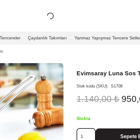
Tencereler
Çaydanlık Takımları
Yanmaz Yapışmaz Tencere Setler
cm
Evimsaray Luna Sos T
Stok kodu (SKU):
S1708
Oriji
1.140,00
₺
950
fiyat:
1.14
Stokta
Evimsaray
Sepete 
Luna