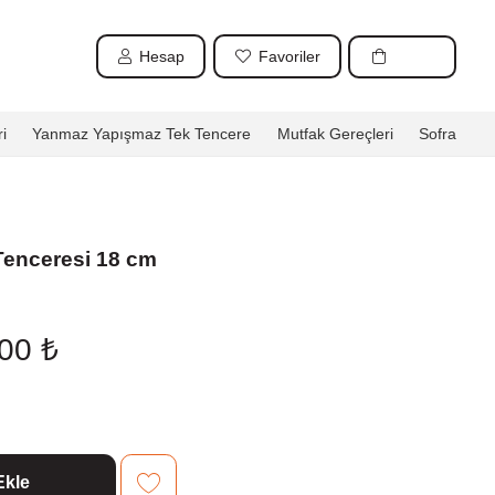
Hesap
Favoriler
i
Yanmaz Yapışmaz Tek Tencere
Mutfak Gereçleri
Sofra
enceresi 18 cm
nal
Şu
,00
₺
andaki
0,00 ₺.
fiyat:
950,00 ₺.
Ekle