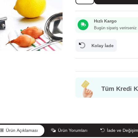
Sos
Tenceresi
18
Hızlı Kargo
cm
adet
Bugün sipariş verirseni
Kolay İade
Tüm Kredi Ka
GÜVENLİĞİ/GİZLİLİK
Mesafeli Satış Sözleşmesi
Bilgi Toplumu
İ
Ürün Açıklaması
Ürün Yorumları
İade ve Değişi