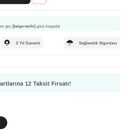
z en geç
[kargo-tarihi]
günü kargoda!
2 Yıl Garanti
Sağlamlık Sigortası
rtlarına 12 Taksit Fırsatı!
letişim
Sık Sorulan Sorular
m