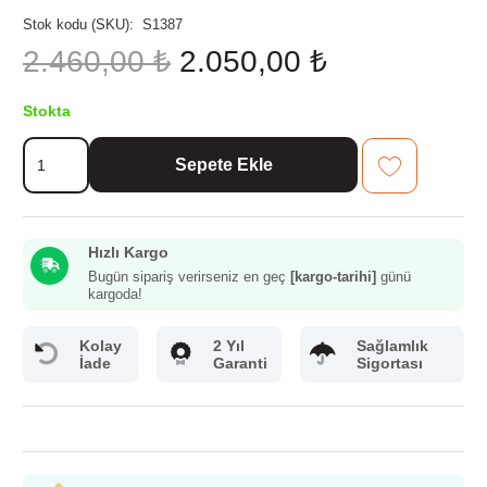
Stok kodu (SKU):
S1387
Orijinal
Şu
2.460,00
₺
2.050,00
₺
fiyat:
andaki
2.460,00 ₺.
fiyat:
Stokta
2.050,00 ₺.
Evimsaray
Sepete Ekle
Safir
Derin
Tencere
24
Hızlı Kargo
cm
adet
Bugün sipariş verirseniz en geç
[kargo-tarihi]
günü
kargoda!
Kolay
2 Yıl
Sağlamlık
İade
Garanti
Sigortası