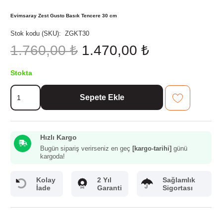
Evimsaray Zest Gusto Basık Tencere 30 cm
Stok kodu (SKU):
ZGKT30
Orijinal
Şu
1.760,00
₺
1.470,00
₺
fiyat:
andaki
1.760,00 ₺.
fiyat:
Stokta
1.470,00 ₺.
Evimsaray
Sepete Ekle
Zest
Gusto
Basık
Tencere
Hızlı Kargo
30
cm
Bugün sipariş verirseniz en geç
[kargo-tarihi]
günü
kargoda!
adet
Kolay
2 Yıl
Sağlamlık
İade
Garanti
Sigortası