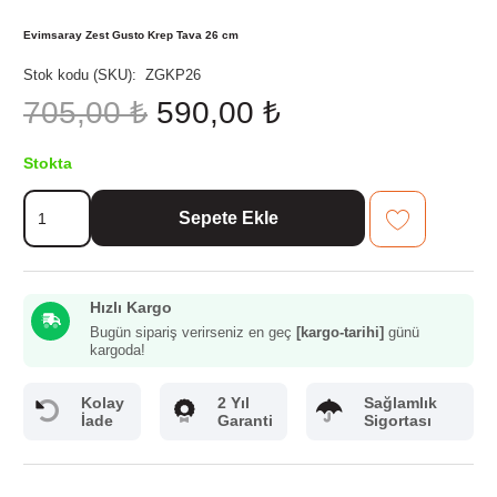
Evimsaray Zest Gusto Krep Tava 26 cm
Stok kodu (SKU):
ZGKP26
Orijinal
Şu
705,00
₺
590,00
₺
fiyat:
andaki
705,00 ₺.
fiyat:
Stokta
590,00 ₺.
Evimsaray
Sepete Ekle
Zest
Gusto
Krep
Tava
Hızlı Kargo
26
cm
Bugün sipariş verirseniz en geç
[kargo-tarihi]
günü
kargoda!
adet
Kolay
2 Yıl
Sağlamlık
İade
Garanti
Sigortası