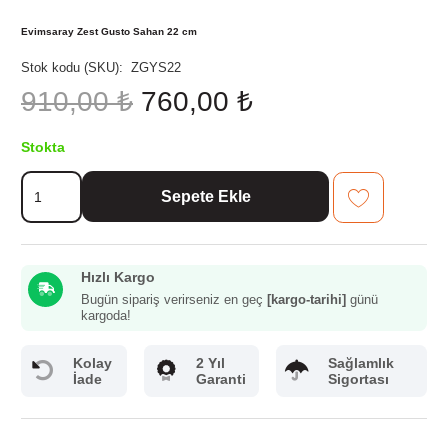
Evimsaray Zest Gusto Sahan 22 cm
Stok kodu (SKU):
ZGYS22
Orijinal
Şu
910,00
₺
760,00
₺
fiyat:
andaki
910,00 ₺.
fiyat:
Stokta
760,00 ₺.
Evimsaray
Sepete Ekle
Zest
Gusto
Sahan
22
Hızlı Kargo
cm
adet
Bugün sipariş verirseniz en geç
[kargo-tarihi]
günü
kargoda!
Kolay
2 Yıl
Sağlamlık
İade
Garanti
Sigortası