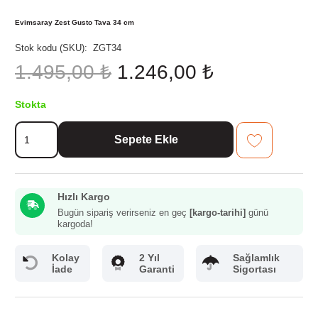
Evimsaray Zest Gusto Tava 34 cm
Stok kodu (SKU):
ZGT34
Orijinal
Şu
1.495,00
₺
1.246,00
₺
fiyat:
andaki
1.495,00 ₺.
fiyat:
Stokta
1.246,00 ₺.
Evimsaray
Sepete Ekle
Zest
Gusto
Tava
34
Hızlı Kargo
cm
adet
Bugün sipariş verirseniz en geç
[kargo-tarihi]
günü
kargoda!
Kolay
2 Yıl
Sağlamlık
İade
Garanti
Sigortası