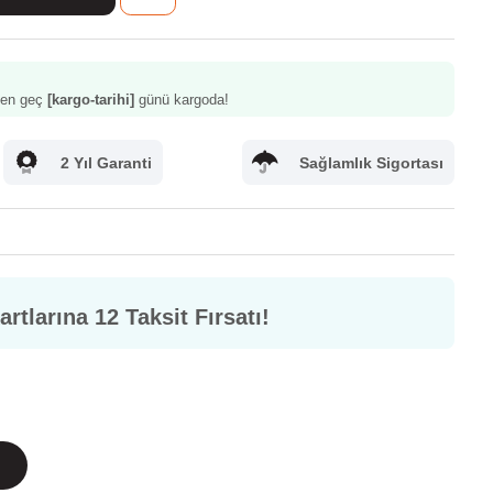
z en geç
[kargo-tarihi]
günü kargoda!
2 Yıl Garanti
Sağlamlık Sigortası
rtlarına 12 Taksit Fırsatı!
letişim
Sık Sorulan Sorular
m