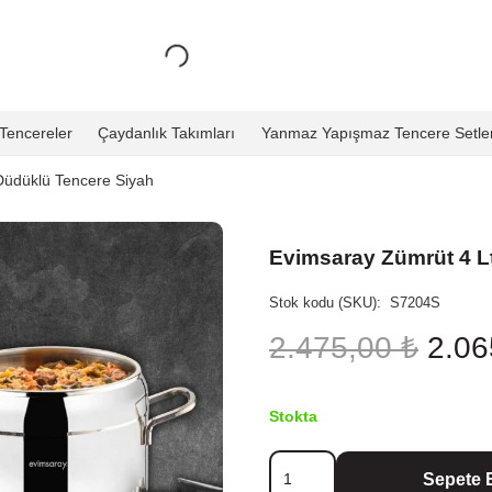
Tencereler
Çaydanlık Takımları
Yanmaz Yapışmaz Tencere Setler
Düdüklü Tencere Siyah
Evimsaray Zümrüt 4 Lt
Stok kodu (SKU):
S7204S
Oriji
2.475,00
₺
2.0
fiyat:
2.47
Stokta
Evimsaray
Sepete 
Zümrüt