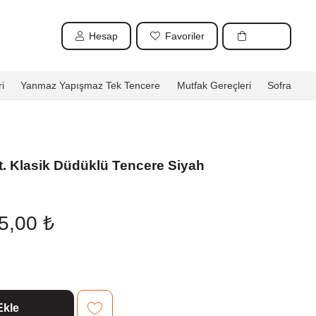
Hesap
Favoriler
i
Yanmaz Yapışmaz Tek Tencere
Mutfak Gereçleri
Sofra
. Klasik Düdüklü Tencere Siyah
nal
Şu
65,00
₺
andaki
5,00 ₺.
fiyat:
2.065,00 ₺.
Ekle