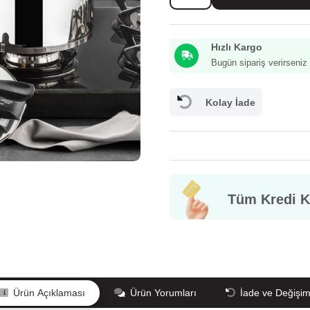
4
Lt.
Klasik
Hızlı Kargo
Düdüklü
Tencere
Bugün sipariş verirseni
Siyah
adet
Kolay İade
Tüm Kredi Ka
GÜVENLİĞİ/GİZLİLİK
Mesafeli Satış Sözleşmesi
Bilgi Toplumu
İ
Ürün Açıklaması
Ürün Yorumları
İade ve Değişi